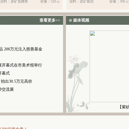
泥料：
原矿底槽青
容量：
520 cc
泥料：
原矿紫泥
容量：
500 cc
查看更多>>
⊙ 媒体视频
 200万元注入慈善基金
展开幕式在市美术馆举行
开幕式
拍出30.5万元高价
砂交流展
【紫