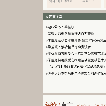
泥料：
原矿底槽青
容量：
520 cc
⊙ 艺事文萃
趣味紫砂：季益顺
⊙
紫砂大师季益顺捐赠两百万善款
⊙
季益顺紫砂艺术展开幕 拍卖12件紫砂新品
⊙
季益顺：紫砂精品打动旁观者
⊙
季益顺慈善献爱心捐赠活动暨紫砂艺术
⊙
季益顺慈善献爱心捐赠活动暨紫砂艺术
⊙
【30.5万】季益顺紫砂壶《紫韵穆风壶》
⊙
陶瓷大师季益顺携弟子参加台湾新竹紫
⊙
评论 /
留言