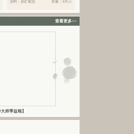
泥料：
原矿紫泥
容量：
420 cc
查看更多>>
砂大师季益顺】