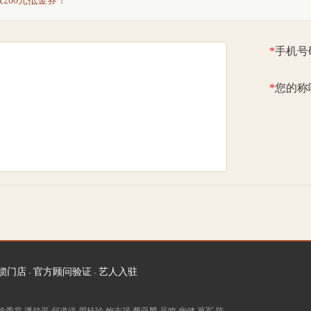
200元抵金券！
*
手机号
*
您的称
，我手里有季大师12年作品“万紫灵趣“另有手签证书，可我送保利拍
泠西泠回复，上拍可以但只是无底价上拍，后来我问了一下朋友，朋
想法，建议我找你们能否再证明一下真伪。谢谢
锁门店
官方顾问验证
艺人入驻
-
-
问联系您~