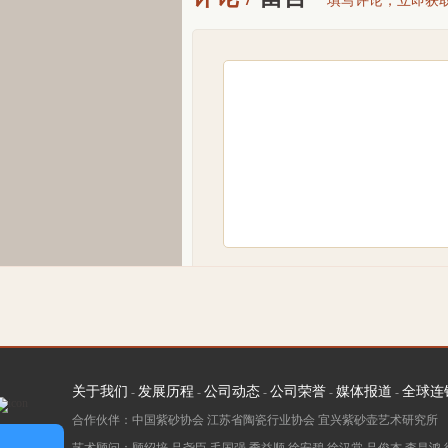
填写评论，立即获取
徐福军：
您好.我是季益顺大师作品爱好者
卖保利回复我，不符合拍卖要求，我送西
友回复可能两家拍行都是在作品真伪上有
关于我们
发展历程
公司动态
公司荣誉
媒体报道
全球连
-
-
-
-
-
紫砂官方
回复
徐福军：
安排专属顾
合作伙伴：中国紫砂协会 江苏省陶瓷行业协会 宜兴紫砂壶艺术研究所