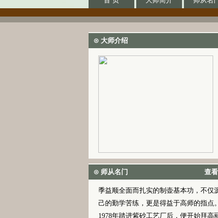
首 页
大师简介
师从名
⊙ 大师介绍
⊙ 师从名门
查看
季益顺全面而扎实的制壶基本功，不仅
己的勤学苦练，更是得益于高师的指点
1978年踏进紫砂工艺厂后，便开始拜高