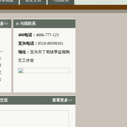
媒体视频
壶友互动
与我联系
多>>
⊙ 与我联系
400电话：
4006-777-123
宜兴电话：
0510-89599161
地址：
宜兴市丁蜀镇季益顺陶
大
艺工作室
壶
次
公
艺交流
查看更多>>